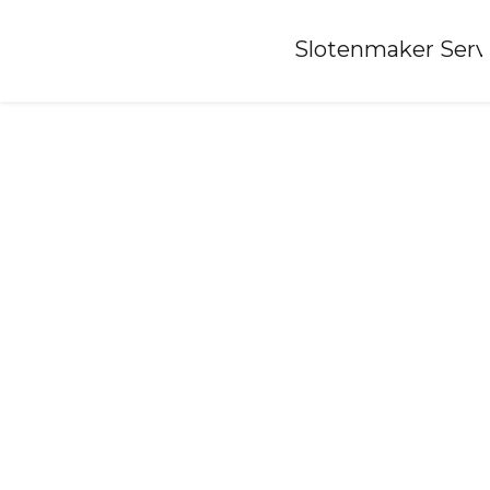
Home
»
Slotenmaker Serv
Slotenmaker-steenwijkerwold