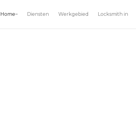
ice 24
Home
Diensten
Werkgebied
Locksmith in