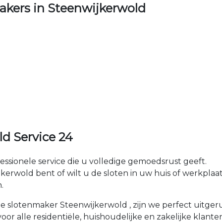
kers in Steenwijkerwold
d Service 24
fessionele service die u volledige gemoedsrust geeft.
wold bent of wilt u de sloten in uw huis of werkplaats 
.
ale slotenmaker Steenwijkerwold , zijn we perfect uitge
or alle residentiële, huishoudelijke en zakelijke klante