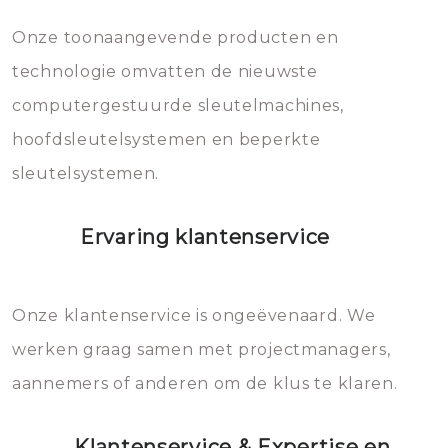
mee, die u gemakkelijk kunt
Onze toonaangevende producten en
vermijden.
technologie omvatten de nieuwste
computergestuurde sleutelmachines,
hoofdsleutelsystemen en beperkte
sleutelsystemen.
Ervaring klantenservice
Onze klantenservice is ongeëvenaard. We
werken graag samen met projectmanagers,
aannemers of anderen om de klus te klaren.
Klantenservice & Expertise en