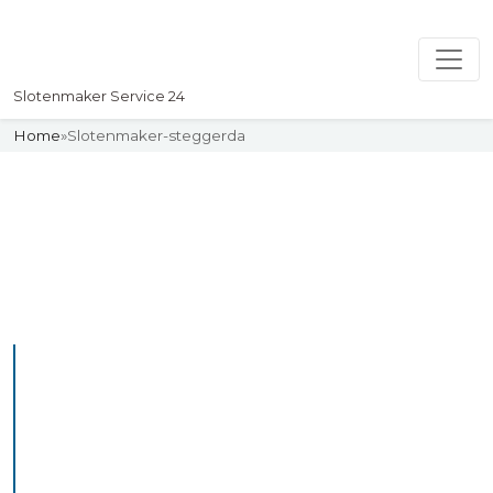
Slotenmaker Service 24
Home
»
Slotenmaker-steggerda
Slotenmaker
Uw professionelle Slotenmaker
Service 24
De beste bekwame
slotenmakers in