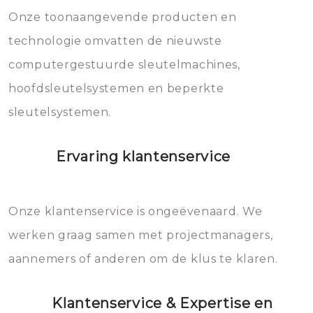
mee, die u gemakkelijk kunt
Onze toonaangevende producten en
vermijden.
technologie omvatten de nieuwste
computergestuurde sleutelmachines,
hoofdsleutelsystemen en beperkte
sleutelsystemen.
Ervaring klantenservice
Onze klantenservice is ongeëvenaard. We
werken graag samen met projectmanagers,
aannemers of anderen om de klus te klaren.
Klantenservice & Expertise en