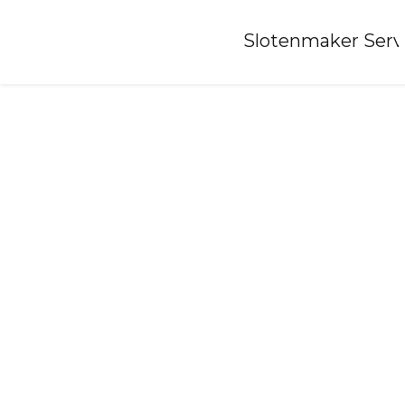
Home
»
Slotenmaker Serv
Slotenmaker-stolwijk