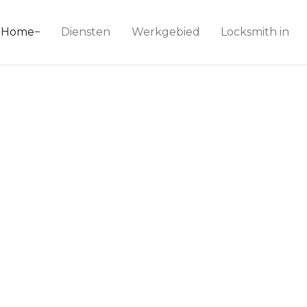
ice 24
Home
Diensten
Werkgebied
Locksmith in