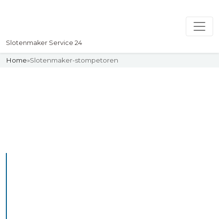
Slotenmaker Service 24
Home
»
Slotenmaker-stompetoren
Slotenmaker
Uw professionelle Slotenmaker
Service 24
De beste bekwame
slotenmakers in