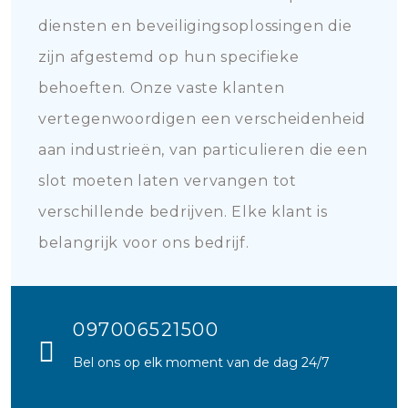
diensten en beveiligingsoplossingen die
zijn afgestemd op hun specifieke
behoeften. Onze vaste klanten
vertegenwoordigen een verscheidenheid
aan industrieën, van particulieren die een
slot moeten laten vervangen tot
verschillende bedrijven. Elke klant is
belangrijk voor ons bedrijf.
097006521500
Bel ons op elk moment van de dag 24/7