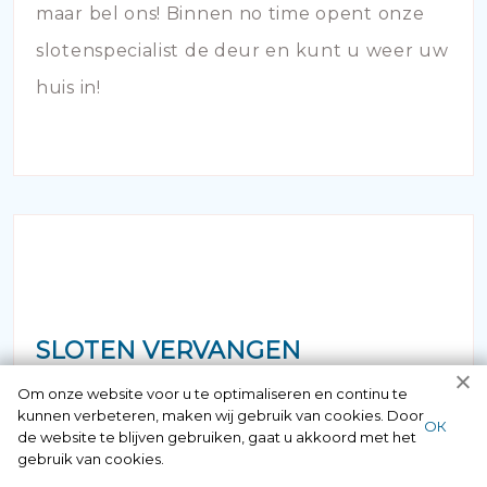
maar bel ons! Binnen no time opent onze
slotenspecialist de deur en kunt u weer uw
huis in!
SLOTEN VERVANGEN
Om onze website voor u te optimaliseren en continu te
Vermoedt u dat uw hang- en sluitwerk aan
kunnen verbeteren, maken wij gebruik van cookies. Door
ОК
de website te blijven gebruiken, gaat u akkoord met het
vervanging toe is? Bij veroudering van de
gebruik van cookies.
sloten van uw woning of bedrijfspand is het