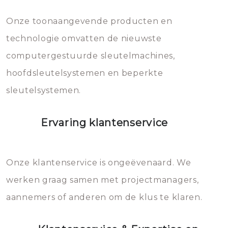
Dit brengt extra kosten met zich
mee, die u gemakkelijk kunt
Onze toonaangevende producten en
vermijden.
technologie omvatten de nieuwste
computergestuurde sleutelmachines,
hoofdsleutelsystemen en beperkte
sleutelsystemen.
Ervaring klantenservice
Onze klantenservice is ongeëvenaard. We
werken graag samen met projectmanagers,
aannemers of anderen om de klus te klaren.