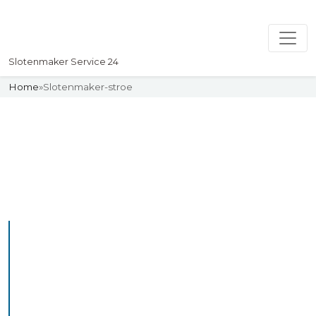
Slotenmaker Service 24
Home
»
Slotenmaker-stroe
Slotenmaker
Uw professionelle Slotenmaker
Service 24
De beste bekwame
slotenmakers in Stroe