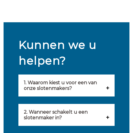
Kunnen we u
helpen?
1. Waarom kiest u voor een van
onze slotenmakers?
Onze slotenmakers zijn
geselecteerd op kwaliteit,
2. Wanneer schakelt u een
slotenmaker in?
snelheid en service. U vindt
U kunt de hulp van een
hierom uitsluitend de beste