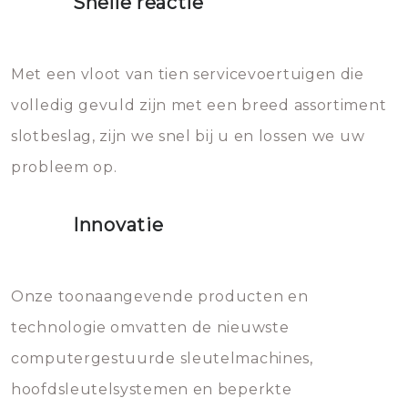
Snelle reactie
Sloten bestaan uit talloze kleine
Het zal inderdaad werken, maar
en zeer complexe onderdelen,
later zal het water dat je
Met een vloot van tien servicevoertuigen die
die relatief gemakkelijk te
eroverheen hebt gegooid weer
volledig gevuld zijn met een breed assortiment
beschadigen zijn. In veel
bevriezen.
slotbeslag, zijn we snel bij u en lossen we uw
gevallen zult u schade aan de
probleem op.
sloten veroorzaken, waardoor
het slot gerepareerd of zelfs
Innovatie
geheel vervangen moet worden.
Dit brengt extra kosten met zich
mee, die u gemakkelijk kunt
Onze toonaangevende producten en
vermijden.
technologie omvatten de nieuwste
computergestuurde sleutelmachines,
hoofdsleutelsystemen en beperkte