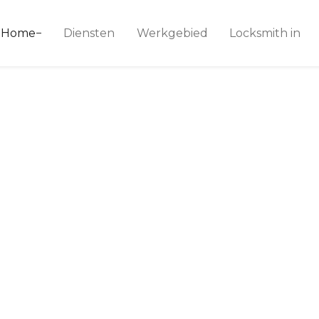
ice 24
Home
Diensten
Werkgebied
Locksmith in