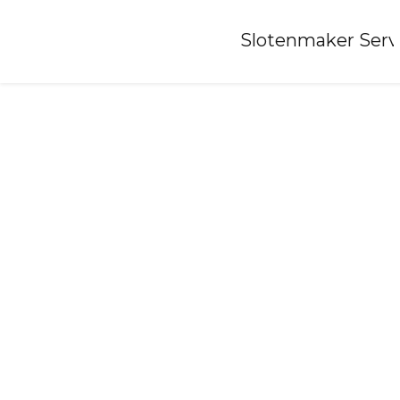
Home
»
Slotenmaker Serv
Slotenmaker-suwald