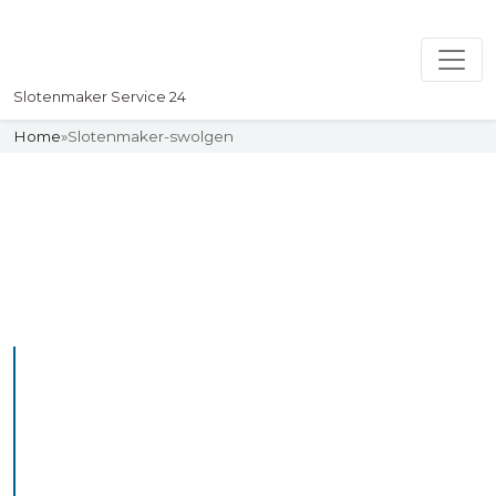
Slotenmaker Service 24
Home
»
Slotenmaker-swolgen
Slotenmaker
Uw professionelle Slotenmaker
Service 24
De beste bekwame
slotenmakers in