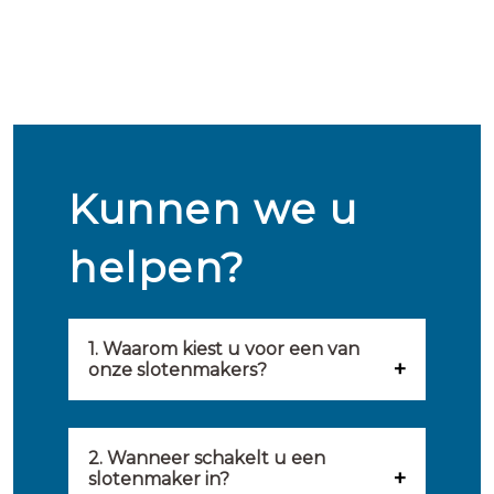
Kunnen we u
helpen?
1. Waarom kiest u voor een van
onze slotenmakers?
Onze slotenmakers zijn
geselecteerd op kwaliteit,
2. Wanneer schakelt u een
slotenmaker in?
snelheid en service. U vindt