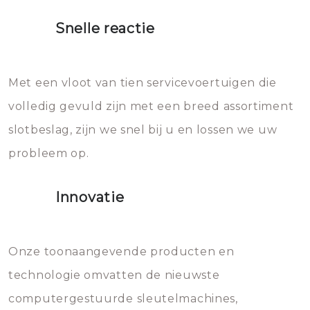
proberen de deuren te openen.
heet water over je slot gooien.
Snelle reactie
Sloten bestaan uit talloze kleine
Het zal inderdaad werken, maar
en zeer complexe onderdelen,
later zal het water dat je
Met een vloot van tien servicevoertuigen die
die relatief gemakkelijk te
eroverheen hebt gegooid weer
volledig gevuld zijn met een breed assortiment
beschadigen zijn. In veel
bevriezen.
slotbeslag, zijn we snel bij u en lossen we uw
gevallen zult u schade aan de
probleem op.
sloten veroorzaken, waardoor
het slot gerepareerd of zelfs
Innovatie
geheel vervangen moet worden.
Dit brengt extra kosten met zich
mee, die u gemakkelijk kunt
Onze toonaangevende producten en
vermijden.
technologie omvatten de nieuwste
computergestuurde sleutelmachines,