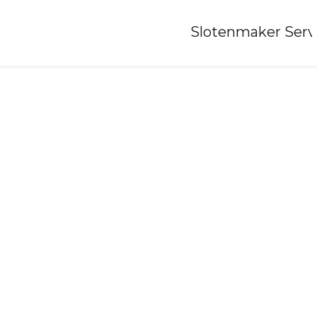
Home
»
Slotenmaker Serv
Slotenmaker-t-haantje