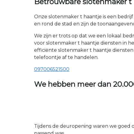
Betrouwbare slotenmaker t h
Onze slotenmaker t haantje is een bedrij
en rond de stad en zijn de toonaangevend
We zijn er trots op dat we een lokaal be
voor slotenmaker t haantje diensten in h
efficiënte slotenmaker t haantje dienst
telefoontje af te handelen.
097006521500
We hebben meer dan
20.00
Tijdens de deuropening waren we goed op
passend was