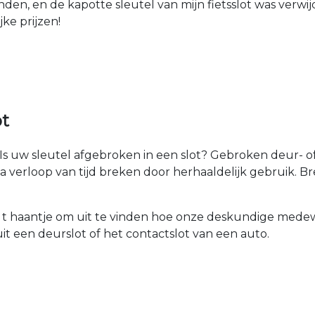
den, en de kapotte sleutel van mijn fietsslot was verw
jke prijzen!
ot
Is uw sleutel afgebroken in een slot? Gebroken deur- of
na verloop van tijd breken door herhaaldelijk gebruik. 
t haantje om uit te vinden hoe onze deskundige medew
it een deurslot of het contactslot van een auto.