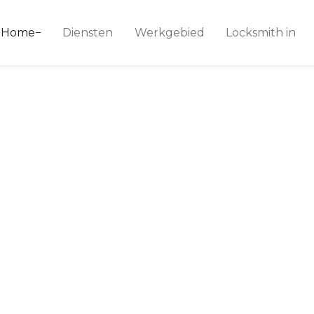
ice 24
Home
Diensten
Werkgebied
Locksmith in