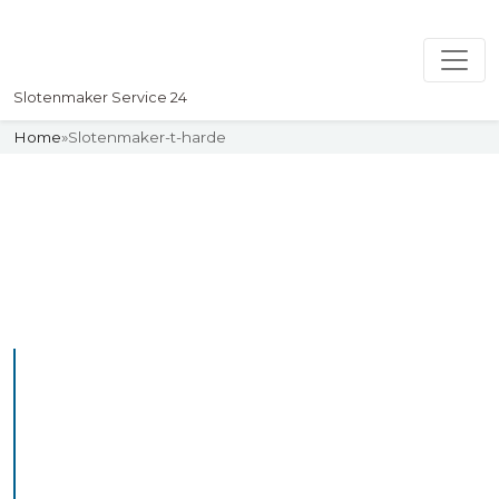
Slotenmaker Service 24
Home
»
Slotenmaker-t-harde
Slotenmaker
Uw professionelle Slotenmaker
Service 24
De beste bekwame
slotenmakers in t harde