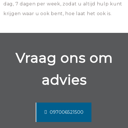
dag, 7 dagen per week, zodat u altijd hulp kunt
krijgen waar u ook bent, hoe laat het ook is.
Vraag ons om
advies
097006521500