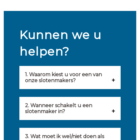
Kunnen we u
helpen?
1. Waarom kiest u voor een van
onze slotenmakers?
Onze slotenmakers zijn
geselecteerd op kwaliteit,
2. Wanneer schakelt u een
slotenmaker in?
snelheid en service. U vindt
U kunt de hulp van een
hierom uitsluitend de beste
slotenmaker inschakelen
3. Wat moet ik wel/niet doen als
partij om u van dienst te zijn.