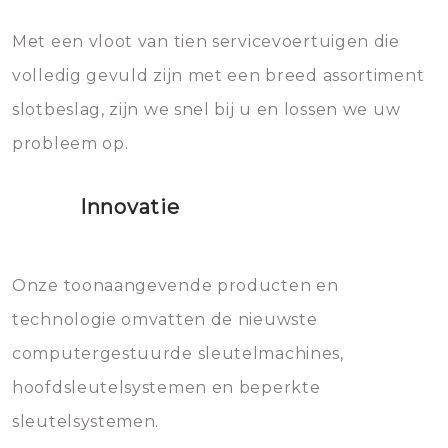
en zeer complexe onderdelen,
later zal het water dat je
Met een vloot van tien servicevoertuigen die
die relatief gemakkelijk te
eroverheen hebt gegooid weer
volledig gevuld zijn met een breed assortiment
beschadigen zijn. In veel
bevriezen.
slotbeslag, zijn we snel bij u en lossen we uw
gevallen zult u schade aan de
probleem op.
sloten veroorzaken, waardoor
het slot gerepareerd of zelfs
Innovatie
geheel vervangen moet worden.
Dit brengt extra kosten met zich
mee, die u gemakkelijk kunt
Onze toonaangevende producten en
vermijden.
technologie omvatten de nieuwste
computergestuurde sleutelmachines,
hoofdsleutelsystemen en beperkte
sleutelsystemen.