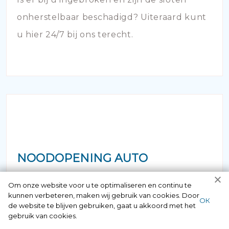
onherstelbaar beschadigd? Uiteraard kunt
u hier 24/7 bij ons terecht.
NOODOPENING AUTO
Als u zich in de situatie bevindt dat uw
Om onze website voor u te optimaliseren en continu te
kunnen verbeteren, maken wij gebruik van cookies. Door
ОК
sleutel in de auto is achtergebleven of dat
de website te blijven gebruiken, gaat u akkoord met het
gebruik van cookies.
de deur is afgebroken en dichtgevallen -