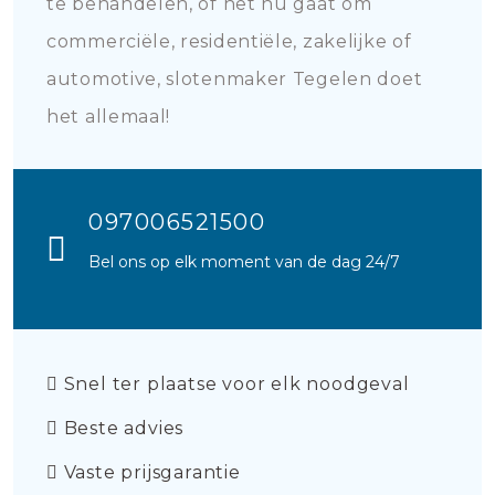
te behandelen, of het nu gaat om
commerciële, residentiële, zakelijke of
automotive, slotenmaker Tegelen doet
het allemaal!
097006521500
Bel ons op elk moment van de dag 24/7
Snel ter plaatse voor elk noodgeval
Beste advies
Vaste prijsgarantie