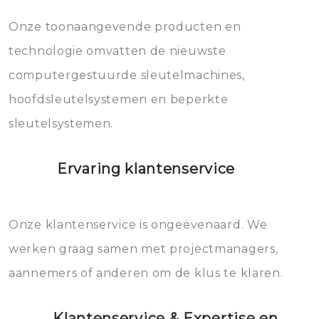
mee, die u gemakkelijk kunt
Onze toonaangevende producten en
vermijden.
technologie omvatten de nieuwste
computergestuurde sleutelmachines,
hoofdsleutelsystemen en beperkte
sleutelsystemen.
Ervaring klantenservice
Onze klantenservice is ongeëvenaard. We
werken graag samen met projectmanagers,
aannemers of anderen om de klus te klaren.
Klantenservice & Expertise en