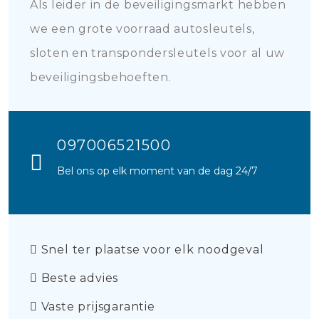
Als leider in de beveiligingsmarkt hebben
we een grote voorraad autosleutels,
sloten en transpondersleutels voor al uw
beveiligingsbehoeften.
097006521500
Bel ons op elk moment van de dag 24/7
Snel ter plaatse voor elk noodgeval
Beste advies
Vaste prijsgarantie