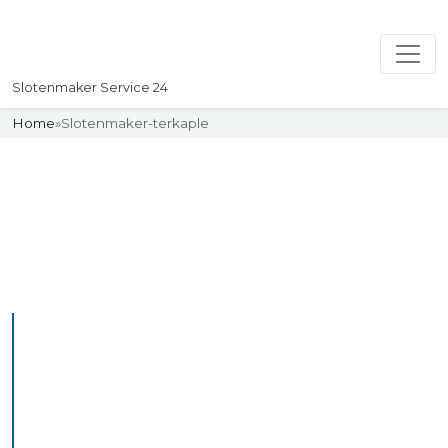
Slotenmaker Service 24
Home
»
Slotenmaker-terkaple
Slotenmaker
Uw professionelle Slotenmaker
Service 24
De beste bekwame
slotenmakers in