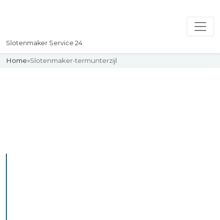
Slotenmaker Service 24
Home
»
Slotenmaker-termunterzijl
Slotenmaker
Uw professionelle Slotenmaker
Service 24
De beste bekwame
slotenmakers in