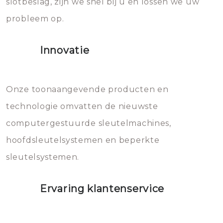
slotbeslag, zijn we snel bij u en lossen we uw
gevallen zult u schade aan de
probleem op.
sloten veroorzaken, waardoor
het slot gerepareerd of zelfs
Innovatie
geheel vervangen moet worden.
Dit brengt extra kosten met zich
mee, die u gemakkelijk kunt
Onze toonaangevende producten en
vermijden.
technologie omvatten de nieuwste
computergestuurde sleutelmachines,
hoofdsleutelsystemen en beperkte
sleutelsystemen.
Ervaring klantenservice