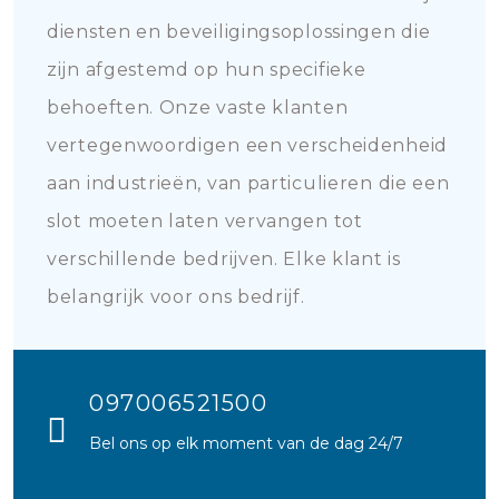
diensten en beveiligingsoplossingen die
zijn afgestemd op hun specifieke
behoeften. Onze vaste klanten
vertegenwoordigen een verscheidenheid
aan industrieën, van particulieren die een
slot moeten laten vervangen tot
verschillende bedrijven. Elke klant is
belangrijk voor ons bedrijf.
097006521500
Bel ons op elk moment van de dag 24/7