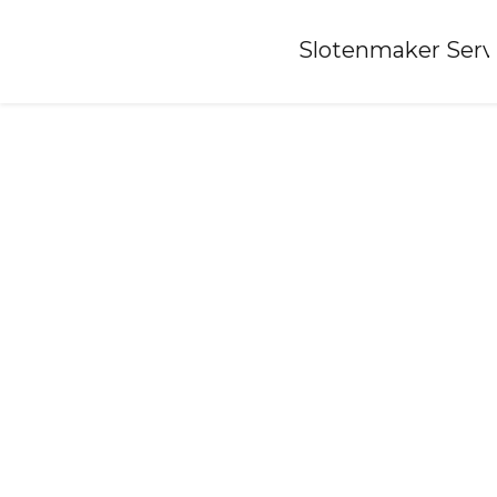
Home
»
Slotenmaker Serv
Slotenmaker-terneuzen