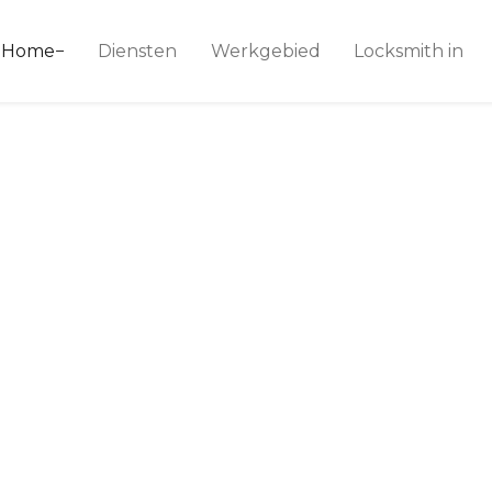
ice 24
Home
Diensten
Werkgebied
Locksmith in