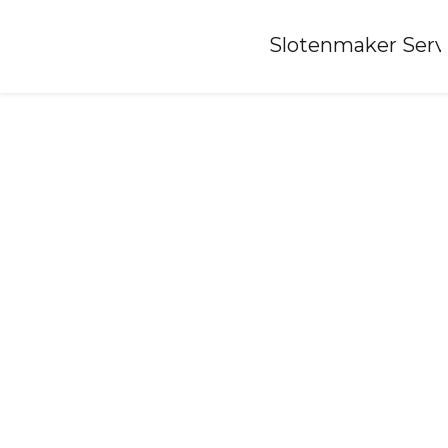
Home
»
Slotenmaker Serv
Slotenmaker-terwispel