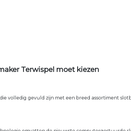
maker Terwispel moet kiezen
die volledig gevuld zijn met een breed assortiment slotbe
nologie omvatten de nieuwste computergestuurde sle