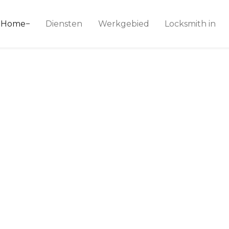
ice 24
Home
Diensten
Werkgebied
Locksmith in