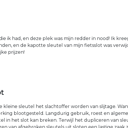
die ik had, en deze plek was mijn redder in nood! Ik kree
den, en de kapotte sleutel van mijn fietsslot was verw
jke prijzen!
ot
kleine sleutel het slachtoffer worden van slijtage. Wan
rking blootgesteld. Langdurig gebruik, roest en algemen
n het slot kan breken. Terwijl het dupliceren van sleut
n van afgebroken sleutels uit sloten een lastige zaak z