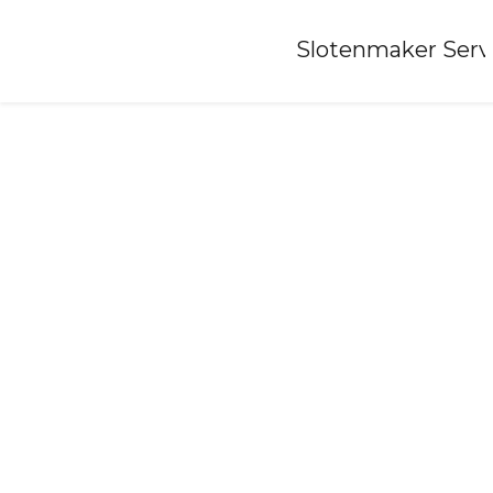
Home
»
Slotenmaker Serv
Slotenmaker-tiel