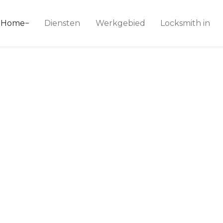
ice 24
Home
Diensten
Werkgebied
Locksmith in