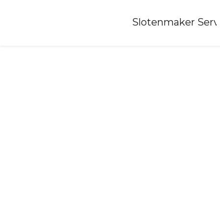
Home
»
Slotenmaker Serv
Slotenmaker-tijnje