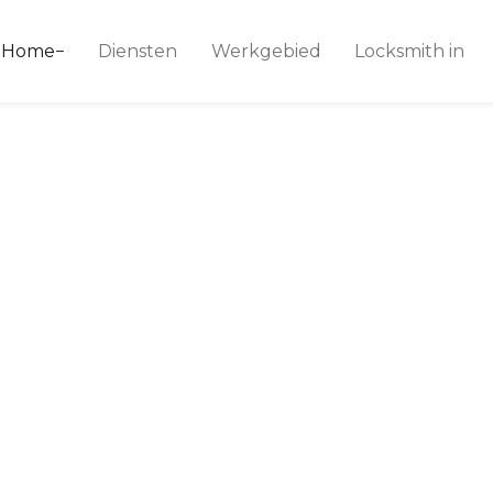
ice 24
Home
Diensten
Werkgebied
Locksmith in