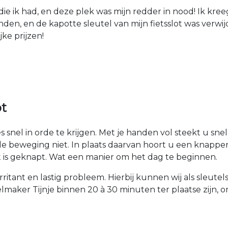
die ik had, en deze plek was mijn redder in nood! Ik kree
den, en de kapotte sleutel van mijn fietsslot was verw
jke prijzen!
ot
 snel in orde te krijgen. Met je handen vol steekt u sne
nde beweging niet. In plaats daarvan hoort u een knappen
ot is geknapt. Wat een manier om het dag te beginnen.
 irritant en lastig probleem. Hierbij kunnen wij als sleut
lmaker Tijnje binnen 20 à 30 minuten ter plaatse zijn, o