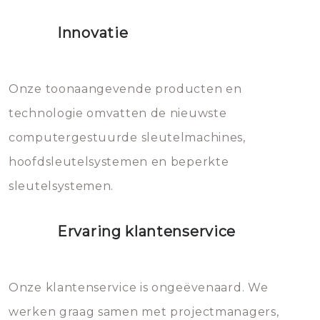
het slot gerepareerd of zelfs
Innovatie
geheel vervangen moet worden.
Dit brengt extra kosten met zich
mee, die u gemakkelijk kunt
Onze toonaangevende producten en
vermijden.
technologie omvatten de nieuwste
computergestuurde sleutelmachines,
hoofdsleutelsystemen en beperkte
sleutelsystemen.
Ervaring klantenservice
Onze klantenservice is ongeëvenaard. We
werken graag samen met projectmanagers,