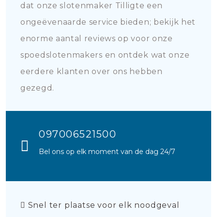
dat onze slotenmaker Tilligte een
ongeëvenaarde service bieden; bekijk het
enorme aantal reviews op voor onze
spoedslotenmakers en ontdek wat onze
eerdere klanten over ons hebben
gezegd.
097006521500
Bel ons op elk moment van de dag 24/7
Snel ter plaatse voor elk noodgeval