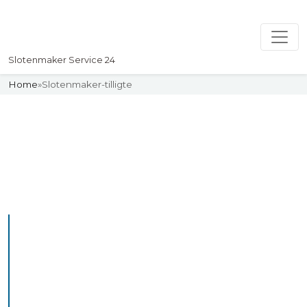
Slotenmaker Service 24
Home
»
Slotenmaker-tilligte
Slotenmaker
Uw professionelle Slotenmaker
Service 24
De beste bekwame
slotenmakers in Tilligte