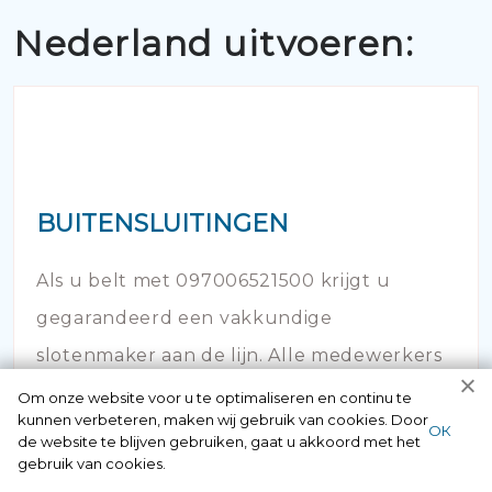
Nederland uitvoeren:
BUITENSLUITINGEN
Als u belt met 097006521500 krijgt u
gegarandeerd een vakkundige
slotenmaker aan de lijn. Alle medewerkers
hebben een erkende opleiding gevolgd en
Om onze website voor u te optimaliseren en continu te
kunnen verbeteren, maken wij gebruik van cookies. Door
hebben veel kennis op dit vakgebied.
ОК
de website te blijven gebruiken, gaat u akkoord met het
gebruik van cookies.