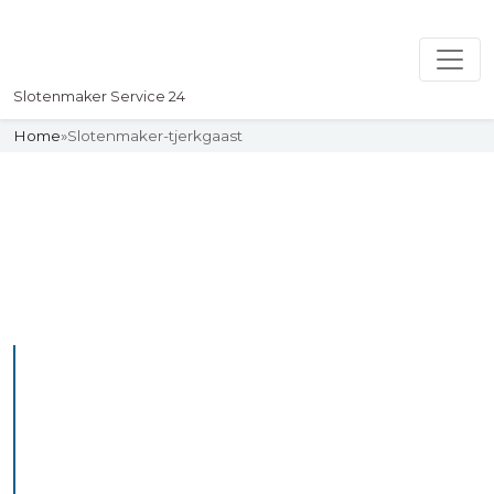
Slotenmaker Service 24
Home
»
Slotenmaker-tjerkgaast
Slotenmaker
Uw professionelle Slotenmaker
Service 24
De beste bekwame
slotenmakers in