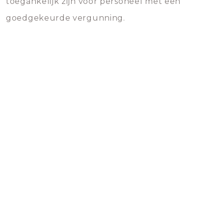
toegankelijk zijn voor personeel met een
goedgekeurde vergunning.