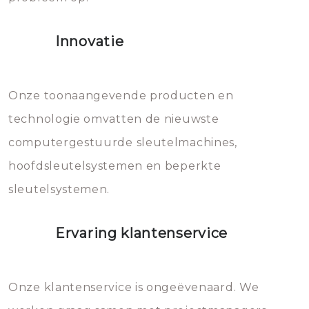
het slot gerepareerd of zelfs
Innovatie
geheel vervangen moet worden.
Dit brengt extra kosten met zich
mee, die u gemakkelijk kunt
Onze toonaangevende producten en
vermijden.
technologie omvatten de nieuwste
computergestuurde sleutelmachines,
hoofdsleutelsystemen en beperkte
sleutelsystemen.
Ervaring klantenservice
Onze klantenservice is ongeëvenaard. We