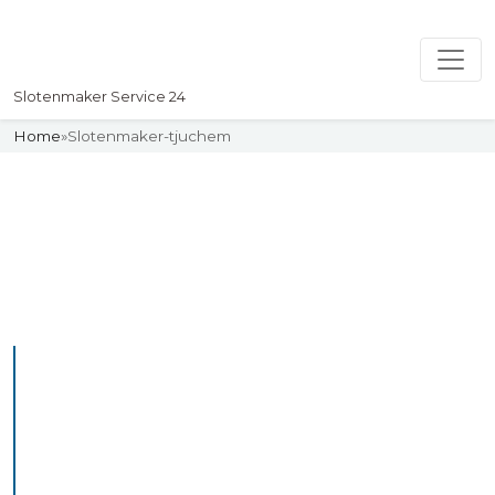
Slotenmaker Service 24
Home
»
Slotenmaker-tjuchem
Slotenmaker
Uw professionelle Slotenmaker
Service 24
De beste bekwame
slotenmakers in