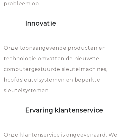
probleem op.
sloten veroorzaken, waardoor
het slot gerepareerd of zelfs
Innovatie
geheel vervangen moet worden.
Dit brengt extra kosten met zich
mee, die u gemakkelijk kunt
Onze toonaangevende producten en
vermijden.
technologie omvatten de nieuwste
computergestuurde sleutelmachines,
hoofdsleutelsystemen en beperkte
sleutelsystemen.
Ervaring klantenservice
Onze klantenservice is ongeëvenaard. We