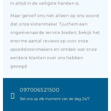
in altijd in de veiligste handen is.
Maar geloof ons niet alleen op ons woord
dat onze slotenmaker Tjuchem een
ongeëvenaarde service bieden; bekijk het
enorme aantal reviews op voor onze
spoedslotenmakers en ontdek wat onze
eerdere klanten over ons hebben
gezegd.
097006521500
Bel ons op elk moment van de dag 24/7