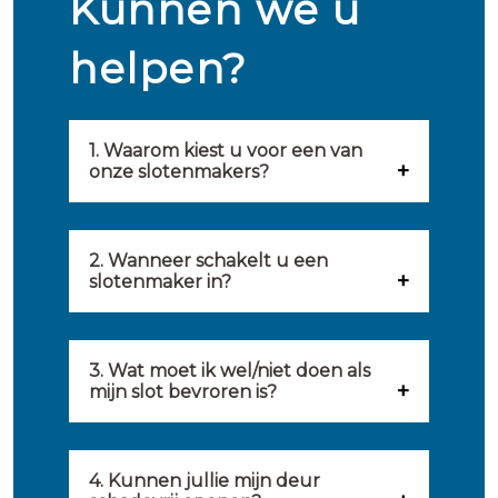
Kunnen we u
helpen?
1. Waarom kiest u voor een van
onze slotenmakers?
Onze slotenmakers zijn
geselecteerd op kwaliteit,
2. Wanneer schakelt u een
slotenmaker in?
snelheid en service. U vindt
U kunt de hulp van een
hierom uitsluitend de beste
slotenmaker inschakelen
3. Wat moet ik wel/niet doen als
partij om u van dienst te zijn.
mijn slot bevroren is?
wanneer: u uzelf heeft
Onze slotenmakers streven
Wat u kunt doen: in de winter
buitengesloten, uw slot niet
ernaar om binnen 20 minuten
komt het wel eens voor dat
4. Kunnen jullie mijn deur
meer functioneert, er
ter plaatse te zijn om u een