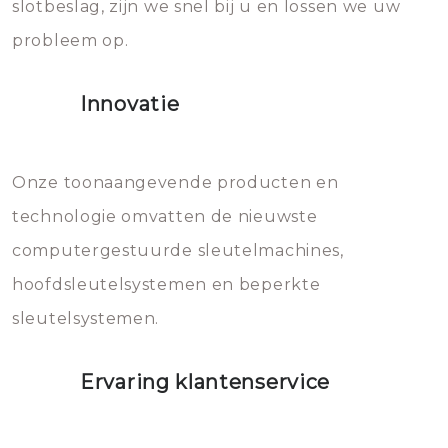
slotbeslag, zijn we snel bij u en lossen we uw
gevallen zult u schade aan de
probleem op.
sloten veroorzaken, waardoor
het slot gerepareerd of zelfs
Innovatie
geheel vervangen moet worden.
Dit brengt extra kosten met zich
mee, die u gemakkelijk kunt
Onze toonaangevende producten en
vermijden.
technologie omvatten de nieuwste
computergestuurde sleutelmachines,
hoofdsleutelsystemen en beperkte
sleutelsystemen.
Ervaring klantenservice