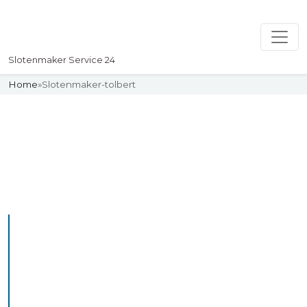
Slotenmaker Service 24
Home
»
Slotenmaker-tolbert
Slotenmaker
Uw professionelle Slotenmaker
Service 24
De beste bekwame
slotenmakers in Tolbert