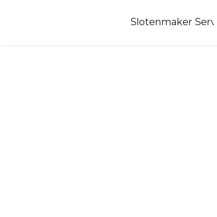
Home
»
Slotenmaker Serv
Slotenmaker-tuitjenhorn