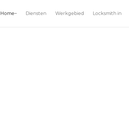
ice 24
Home
Diensten
Werkgebied
Locksmith in