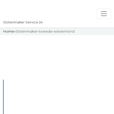
Slotenmaker Service 24
Home
»
Slotenmaker-tweede-exloermond
Slotenmaker
Uw professionelle Slotenmaker
Service 24
De beste bekwame
slotenmakers in Tweede