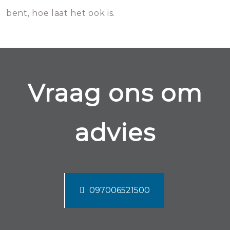
bent, hoe laat het ook is.
Vraag ons om
advies
097006521500