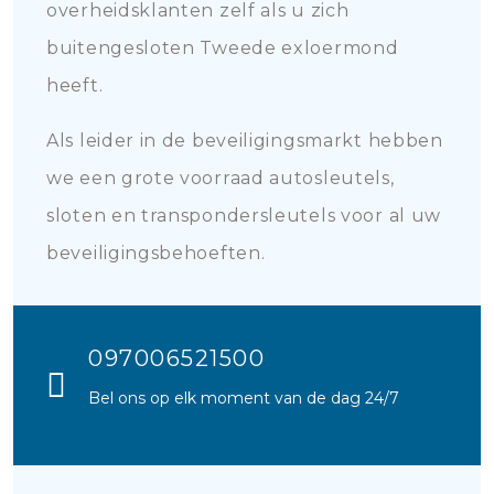
overheidsklanten zelf als u zich
buitengesloten Tweede exloermond
heeft.
Als leider in de beveiligingsmarkt hebben
we een grote voorraad autosleutels,
sloten en transpondersleutels voor al uw
beveiligingsbehoeften.
097006521500
Bel ons op elk moment van de dag 24/7