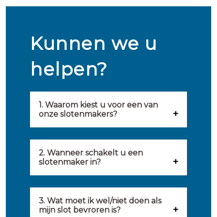
Kunnen we u
helpen?
1. Waarom kiest u voor een van
onze slotenmakers?
Onze slotenmakers zijn
geselecteerd op kwaliteit,
2. Wanneer schakelt u een
slotenmaker in?
snelheid en service. U vindt
U kunt de hulp van een
hierom uitsluitend de beste
slotenmaker inschakelen
3. Wat moet ik wel/niet doen als
partij om u van dienst te zijn.
mijn slot bevroren is?
wanneer: u uzelf heeft