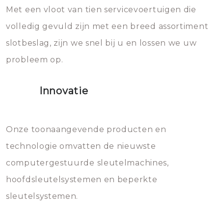
Met een vloot van tien servicevoertuigen die
die relatief gemakkelijk te
eroverheen hebt gegooid weer
volledig gevuld zijn met een breed assortiment
beschadigen zijn. In veel
bevriezen.
slotbeslag, zijn we snel bij u en lossen we uw
gevallen zult u schade aan de
probleem op.
sloten veroorzaken, waardoor
het slot gerepareerd of zelfs
Innovatie
geheel vervangen moet worden.
Dit brengt extra kosten met zich
mee, die u gemakkelijk kunt
Onze toonaangevende producten en
vermijden.
technologie omvatten de nieuwste
computergestuurde sleutelmachines,
hoofdsleutelsystemen en beperkte
sleutelsystemen.