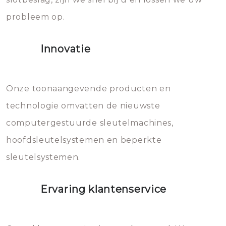
gevallen zult u schade aan de
probleem op.
sloten veroorzaken, waardoor
het slot gerepareerd of zelfs
Innovatie
geheel vervangen moet worden.
Dit brengt extra kosten met zich
mee, die u gemakkelijk kunt
Onze toonaangevende producten en
vermijden.
technologie omvatten de nieuwste
computergestuurde sleutelmachines,
hoofdsleutelsystemen en beperkte
sleutelsystemen.
Ervaring klantenservice