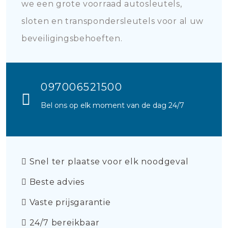
we een grote voorraad autosleutels,
sloten en transpondersleutels voor al uw
beveiligingsbehoeften.
097006521500
Bel ons op elk moment van de dag 24/7
Snel ter plaatse voor elk noodgeval
Beste advies
Vaste prijsgarantie
24/7 bereikbaar