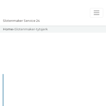
Slotenmaker Service 24
Home
»
Slotenmaker-tytsjerk
Slotenmaker
Uw professionelle Slotenmaker
Service 24
De beste bekwame
slotenmakers in Tytsjerk