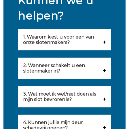
Kunnen we u
helpen?
1. Waarom kiest u voor een van
onze slotenmakers?
Onze slotenmakers zijn
geselecteerd op kwaliteit,
2. Wanneer schakelt u een
slotenmaker in?
snelheid en service. U vindt
U kunt de hulp van een
hierom uitsluitend de beste
slotenmaker inschakelen
3. Wat moet ik wel/niet doen als
partij om u van dienst te zijn.
mijn slot bevroren is?
wanneer: u uzelf heeft
Onze slotenmakers streven
Wat u kunt doen: in de winter
buitengesloten, uw slot niet
ernaar om binnen 20 minuten
komt het wel eens voor dat
4. Kunnen jullie mijn deur
meer functioneert, er
ter plaatse te zijn om u een
schadevrij openen?