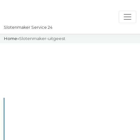
Slotenmaker Service 24
Home
»
Slotenmaker-uitgeest
Slotenmaker
Uw professionelle Slotenmaker
Service 24
De beste bekwame
slotenmakers in