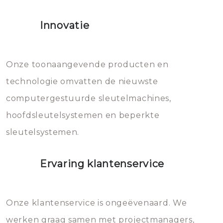
het slot gerepareerd of zelfs
Innovatie
geheel vervangen moet worden.
Dit brengt extra kosten met zich
mee, die u gemakkelijk kunt
Onze toonaangevende producten en
vermijden.
technologie omvatten de nieuwste
computergestuurde sleutelmachines,
hoofdsleutelsystemen en beperkte
sleutelsystemen.
Ervaring klantenservice
Onze klantenservice is ongeëvenaard. We
werken graag samen met projectmanagers,