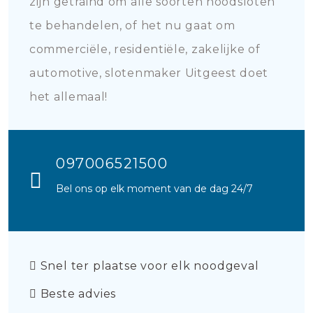
zijn getraind om alle soorten noodsloten
te behandelen, of het nu gaat om
commerciële, residentiële, zakelijke of
automotive, slotenmaker Uitgeest doet
het allemaal!
097006521500
Bel ons op elk moment van de dag 24/7
Snel ter plaatse voor elk noodgeval
Beste advies