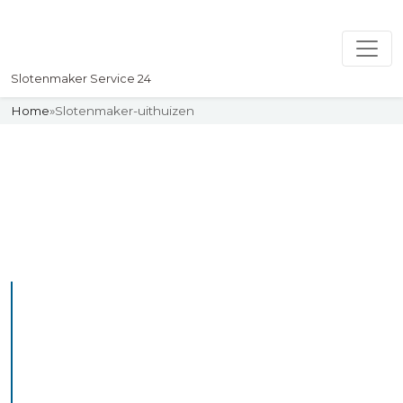
Slotenmaker Service 24
Home
»
Slotenmaker-uithuizen
Slotenmaker
Uw professionelle Slotenmaker
Service 24
De beste bekwame
slotenmakers in