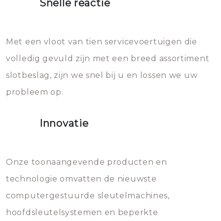
Snelle reactie
Sloten bestaan uit talloze kleine
Het zal inderdaad werken, maar
en zeer complexe onderdelen,
later zal het water dat je
Met een vloot van tien servicevoertuigen die
die relatief gemakkelijk te
eroverheen hebt gegooid weer
volledig gevuld zijn met een breed assortiment
beschadigen zijn. In veel
bevriezen.
slotbeslag, zijn we snel bij u en lossen we uw
gevallen zult u schade aan de
probleem op.
sloten veroorzaken, waardoor
het slot gerepareerd of zelfs
Innovatie
geheel vervangen moet worden.
Dit brengt extra kosten met zich
mee, die u gemakkelijk kunt
Onze toonaangevende producten en
vermijden.
technologie omvatten de nieuwste
computergestuurde sleutelmachines,
hoofdsleutelsystemen en beperkte