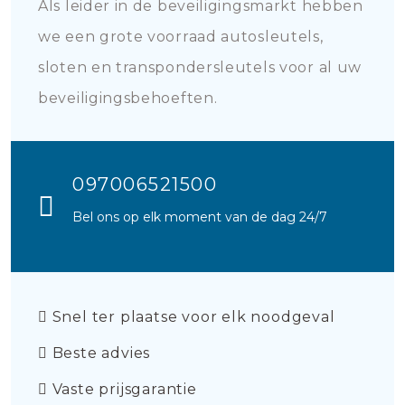
Als leider in de beveiligingsmarkt hebben
we een grote voorraad autosleutels,
sloten en transpondersleutels voor al uw
beveiligingsbehoeften.
097006521500
Bel ons op elk moment van de dag 24/7
Snel ter plaatse voor elk noodgeval
Beste advies
Vaste prijsgarantie