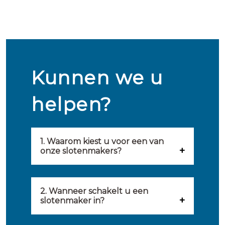
Kunnen we u
helpen?
1. Waarom kiest u voor een van
onze slotenmakers?
Onze slotenmakers zijn
geselecteerd op kwaliteit,
2. Wanneer schakelt u een
slotenmaker in?
snelheid en service. U vindt
U kunt de hulp van een
hierom uitsluitend de beste