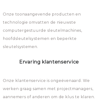
Dit brengt extra kosten met zich
mee, die u gemakkelijk kunt
Onze toonaangevende producten en
vermijden.
technologie omvatten de nieuwste
computergestuurde sleutelmachines,
hoofdsleutelsystemen en beperkte
sleutelsystemen.
Ervaring klantenservice
Onze klantenservice is ongeëvenaard. We
werken graag samen met projectmanagers,
aannemers of anderen om de klus te klaren.