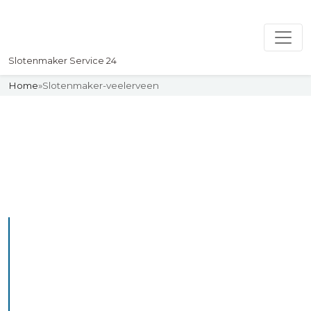
Slotenmaker Service 24
Home
»
Slotenmaker-veelerveen
Slotenmaker
Uw professionelle Slotenmaker
Service 24
De beste bekwame
slotenmakers in