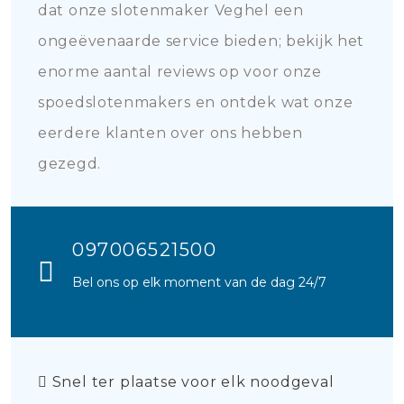
dat onze slotenmaker Veghel een
ongeëvenaarde service bieden; bekijk het
enorme aantal reviews op voor onze
spoedslotenmakers en ontdek wat onze
eerdere klanten over ons hebben
gezegd.
097006521500
Bel ons op elk moment van de dag 24/7
Snel ter plaatse voor elk noodgeval