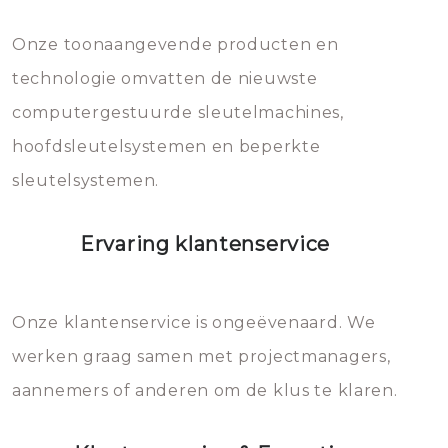
Dit brengt extra kosten met zich
mee, die u gemakkelijk kunt
Onze toonaangevende producten en
vermijden.
technologie omvatten de nieuwste
computergestuurde sleutelmachines,
hoofdsleutelsystemen en beperkte
sleutelsystemen.
Ervaring klantenservice
Onze klantenservice is ongeëvenaard. We
werken graag samen met projectmanagers,
aannemers of anderen om de klus te klaren.