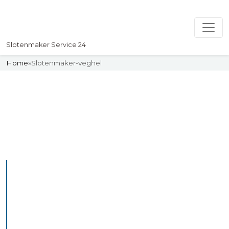
Slotenmaker Service 24
Home
»
Slotenmaker-veghel
Slotenmaker
Uw professionelle Slotenmaker
Service 24
De beste bekwame
slotenmakers in Veghel