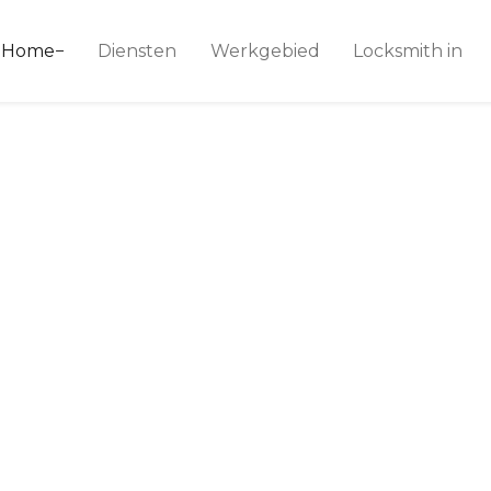
ice 24
Home
Diensten
Werkgebied
Locksmith in