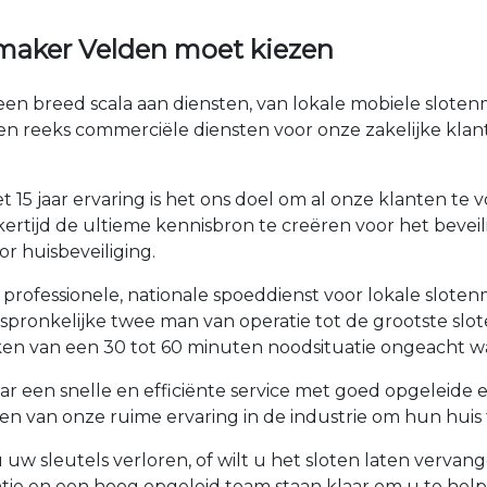
maker Velden moet kiezen
en breed scala aan diensten, van lokale mobiele slote
en reeks commerciële diensten voor onze zakelijke kla
 15 jaar ervaring is het ons doel om al onze klanten t
kertijd de ultieme kennisbron te creëren voor het bevei
r huisbeveiliging.
professionele, nationale spoeddienst voor lokale slote
oorspronkelijke twee man van operatie tot de grootste 
en van een 30 tot 60 minuten noodsituatie ongeacht wa
ar een snelle en efficiënte service met goed opgeleide
 van onze ruime ervaring in de industrie om hun huis t
 uw sleutels verloren, of wilt u het sloten laten verva
tie en een hoog opgeleid team staan klaar om u te he