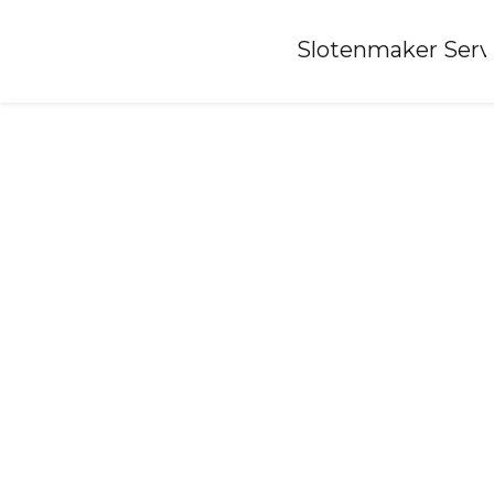
Home
»
Slotenmaker Serv
Slotenmaker-velden