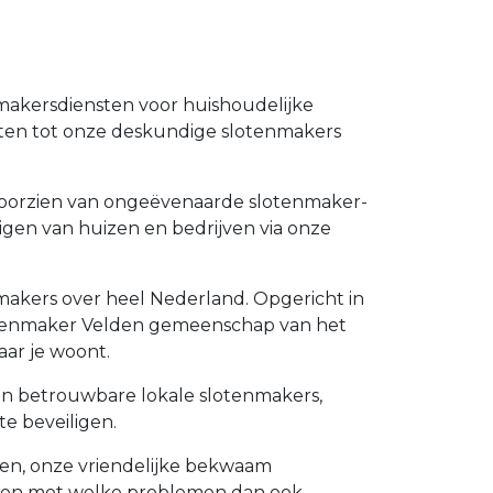
nmakersdiensten voor huishoudelijke
nten tot onze deskundige slotenmakers
e voorzien van ongeëvenaarde slotenmaker-
ligen van huizen en bedrijven via onze
nmakers over heel Nederland. Opgericht in
slotenmaker Velden gemeenschap van het
ar je woont.
 en betrouwbare lokale slotenmakers,
e beveiligen.
ngen, onze vriendelijke bekwaam
lpen met welke problemen dan ook.