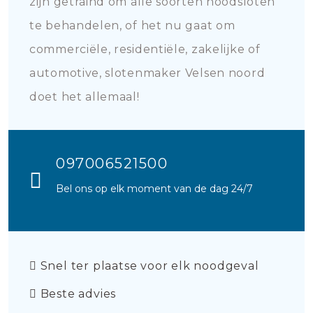
zijn getraind om alle soorten noodsloten
te behandelen, of het nu gaat om
commerciële, residentiële, zakelijke of
automotive, slotenmaker Velsen noord
doet het allemaal!
097006521500
Bel ons op elk moment van de dag 24/7
Snel ter plaatse voor elk noodgeval
Beste advies