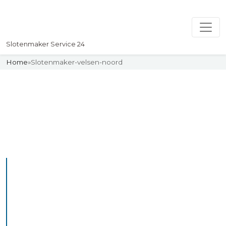
Slotenmaker Service 24
Home
»
Slotenmaker-velsen-noord
Slotenmaker
Uw professionelle Slotenmaker
Service 24
De beste bekwame
slotenmakers in Velsen