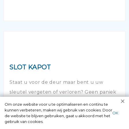
SLOT KAPOT
Staat u voor de deur maar bent u uw
sleutel vergeten of verloren? Geen paniek
maar bel ons! Binnen no time opent onze
Om onze website voor u te optimaliseren en continu te
kunnen verbeteren, maken wij gebruik van cookies. Door
slotenspecialist de deur en kunt u weer uw
ОК
de website te blijven gebruiken, gaat u akkoord met het
huis in!
gebruik van cookies.