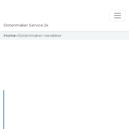
Slotenmaker Service 24
Home
»
Slotenmaker-vierakker
Slotenmaker
Uw professionelle Slotenmaker
Service 24
De beste bekwame
slotenmakers in