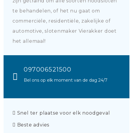
zijn getraind om alle soorten noodsloten
te behandelen, of het nu gaat om
commerciële, residentiële, zakelijke of
automotive, slotenmaker Vierakker doet
het allemaal!
097006521500
Bel ons op elk moment van de dag 24/7
Snel ter plaatse voor elk noodgeval
Beste advies