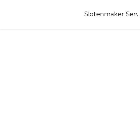
Home
»
Slotenmaker Serv
Slotenmaker-vledder