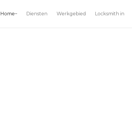
ice 24
Home
Diensten
Werkgebied
Locksmith in