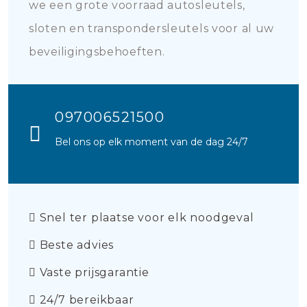
we een grote voorraad autosleutels,
sloten en transpondersleutels voor al uw
beveiligingsbehoeften.
097006521500
Bel ons op elk moment van de dag 24/7
Snel ter plaatse voor elk noodgeval
Beste advies
Vaste prijsgarantie
24/7 bereikbaar