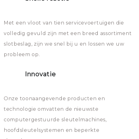
Sloten bestaan uit talloze kleine
Het zal inderdaad werken, maar
en zeer complexe onderdelen,
later zal het water dat je
Met een vloot van tien servicevoertuigen die
die relatief gemakkelijk te
eroverheen hebt gegooid weer
volledig gevuld zijn met een breed assortiment
beschadigen zijn. In veel
bevriezen.
slotbeslag, zijn we snel bij u en lossen we uw
gevallen zult u schade aan de
probleem op.
sloten veroorzaken, waardoor
het slot gerepareerd of zelfs
Innovatie
geheel vervangen moet worden.
Dit brengt extra kosten met zich
mee, die u gemakkelijk kunt
Onze toonaangevende producten en
vermijden.
technologie omvatten de nieuwste
computergestuurde sleutelmachines,
hoofdsleutelsystemen en beperkte