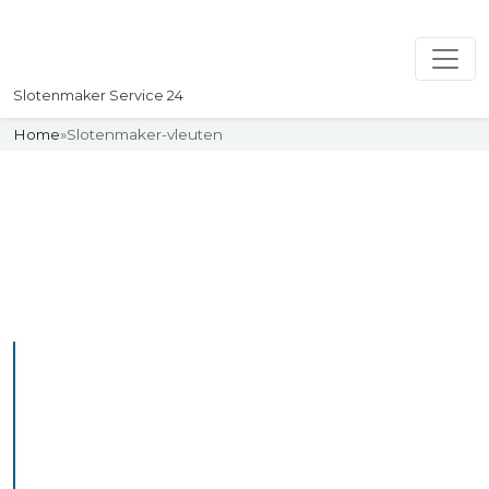
Slotenmaker Service 24
Home
»
Slotenmaker-vleuten
Slotenmaker
Uw professionelle Slotenmaker
Service 24
De beste bekwame
slotenmakers in Vleuten