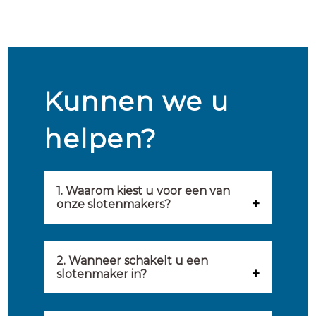
Kunnen we u
helpen?
1. Waarom kiest u voor een van
onze slotenmakers?
Onze slotenmakers zijn
geselecteerd op kwaliteit,
2. Wanneer schakelt u een
slotenmaker in?
snelheid en service. U vindt
U kunt de hulp van een
hierom uitsluitend de beste