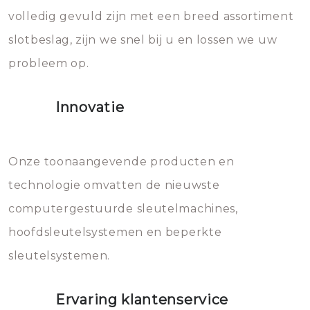
volledig gevuld zijn met een breed assortiment
beschadigen zijn. In veel
bevriezen.
slotbeslag, zijn we snel bij u en lossen we uw
gevallen zult u schade aan de
probleem op.
sloten veroorzaken, waardoor
het slot gerepareerd of zelfs
Innovatie
geheel vervangen moet worden.
Dit brengt extra kosten met zich
mee, die u gemakkelijk kunt
Onze toonaangevende producten en
vermijden.
technologie omvatten de nieuwste
computergestuurde sleutelmachines,
hoofdsleutelsystemen en beperkte
sleutelsystemen.
Ervaring klantenservice