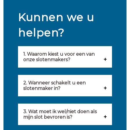
Kunnen we u
helpen?
1. Waarom kiest u voor een van
onze slotenmakers?
Onze slotenmakers zijn
geselecteerd op kwaliteit,
2. Wanneer schakelt u een
slotenmaker in?
snelheid en service. U vindt
U kunt de hulp van een
hierom uitsluitend de beste
slotenmaker inschakelen
3. Wat moet ik wel/niet doen als
partij om u van dienst te zijn.
mijn slot bevroren is?
wanneer: u uzelf heeft
Onze slotenmakers streven
Wat u kunt doen: in de winter