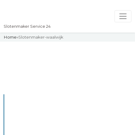
Slotenmaker Service 24
Home
»
Slotenmaker-waalwijk
Slotenmaker
Uw professionelle Slotenmaker
Service 24
De beste bekwame
slotenmakers in