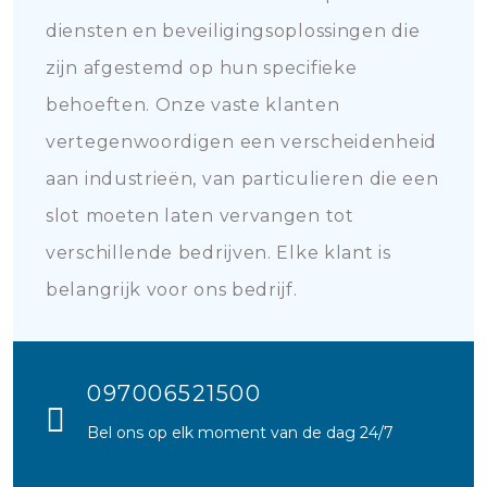
diensten en beveiligingsoplossingen die
zijn afgestemd op hun specifieke
behoeften. Onze vaste klanten
vertegenwoordigen een verscheidenheid
aan industrieën, van particulieren die een
slot moeten laten vervangen tot
verschillende bedrijven. Elke klant is
belangrijk voor ons bedrijf.
097006521500
Bel ons op elk moment van de dag 24/7