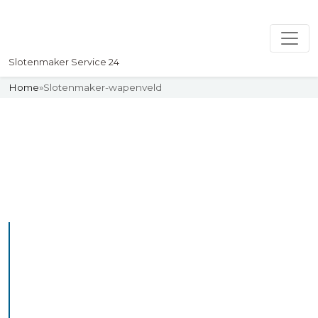
Slotenmaker Service 24
Home
»
Slotenmaker-wapenveld
Slotenmaker
Uw professionelle Slotenmaker
Service 24
De beste bekwame
slotenmakers in