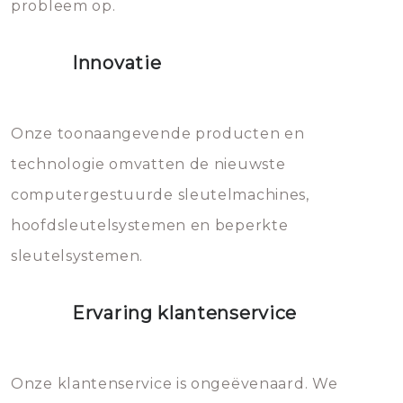
probleem op.
sloten veroorzaken, waardoor
het slot gerepareerd of zelfs
Innovatie
geheel vervangen moet worden.
Dit brengt extra kosten met zich
mee, die u gemakkelijk kunt
Onze toonaangevende producten en
vermijden.
technologie omvatten de nieuwste
computergestuurde sleutelmachines,
hoofdsleutelsystemen en beperkte
sleutelsystemen.
Ervaring klantenservice
Onze klantenservice is ongeëvenaard. We