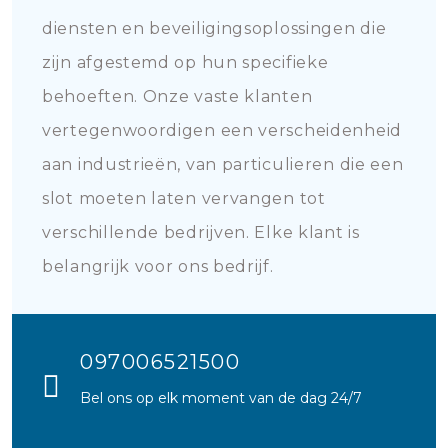
diensten en beveiligingsoplossingen die
zijn afgestemd op hun specifieke
behoeften. Onze vaste klanten
vertegenwoordigen een verscheidenheid
aan industrieën, van particulieren die een
slot moeten laten vervangen tot
verschillende bedrijven. Elke klant is
belangrijk voor ons bedrijf.
097006521500
Bel ons op elk moment van de dag 24/7