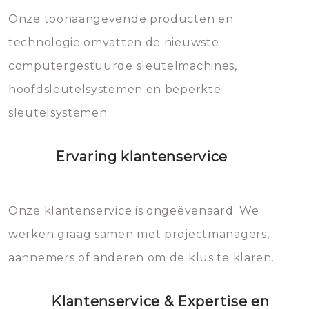
mee, die u gemakkelijk kunt
Onze toonaangevende producten en
vermijden.
technologie omvatten de nieuwste
computergestuurde sleutelmachines,
hoofdsleutelsystemen en beperkte
sleutelsystemen.
Ervaring klantenservice
Onze klantenservice is ongeëvenaard. We
werken graag samen met projectmanagers,
aannemers of anderen om de klus te klaren.
Klantenservice & Expertise en