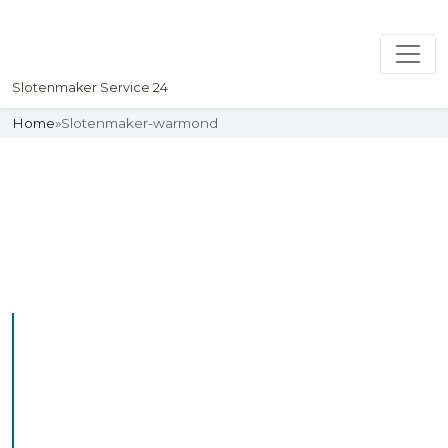
Slotenmaker Service 24
Home
»
Slotenmaker-warmond
Slotenmaker
Uw professionelle Slotenmaker
Service 24
De beste bekwame
slotenmakers in