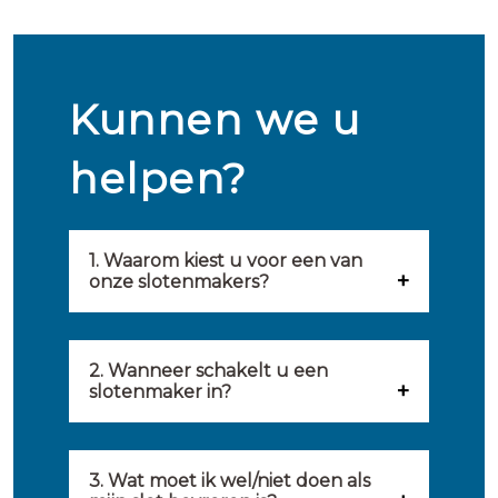
Kunnen we u
helpen?
1. Waarom kiest u voor een van
onze slotenmakers?
Onze slotenmakers zijn
geselecteerd op kwaliteit,
2. Wanneer schakelt u een
slotenmaker in?
snelheid en service. U vindt
U kunt de hulp van een
hierom uitsluitend de beste
slotenmaker inschakelen
3. Wat moet ik wel/niet doen als
partij om u van dienst te zijn.