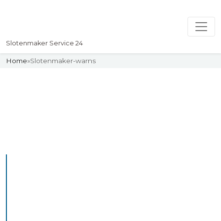
Slotenmaker Service 24
Home
»
Slotenmaker-warns
Slotenmaker
Uw professionelle Slotenmaker
Service 24
De beste bekwame
slotenmakers in Warns