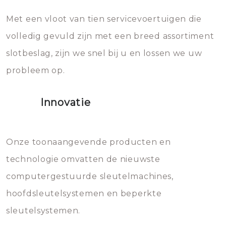
en zeer complexe onderdelen,
later zal het water dat je
Met een vloot van tien servicevoertuigen die
die relatief gemakkelijk te
eroverheen hebt gegooid weer
volledig gevuld zijn met een breed assortiment
beschadigen zijn. In veel
bevriezen.
slotbeslag, zijn we snel bij u en lossen we uw
gevallen zult u schade aan de
probleem op.
sloten veroorzaken, waardoor
het slot gerepareerd of zelfs
Innovatie
geheel vervangen moet worden.
Dit brengt extra kosten met zich
mee, die u gemakkelijk kunt
Onze toonaangevende producten en
vermijden.
technologie omvatten de nieuwste
computergestuurde sleutelmachines,
hoofdsleutelsystemen en beperkte
sleutelsystemen.