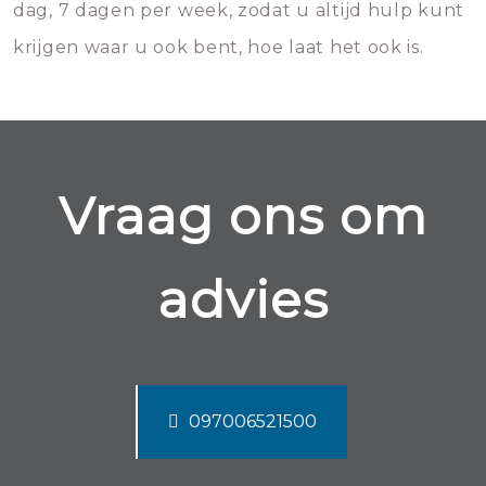
dag, 7 dagen per week, zodat u altijd hulp kunt
krijgen waar u ook bent, hoe laat het ook is.
Vraag ons om
advies
097006521500