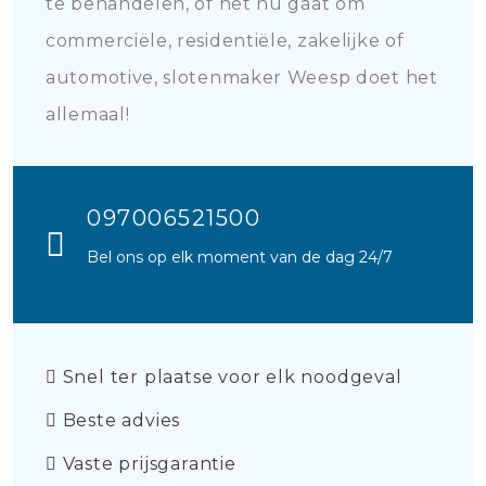
te behandelen, of het nu gaat om
commerciële, residentiële, zakelijke of
automotive, slotenmaker Weesp doet het
allemaal!
097006521500
Bel ons op elk moment van de dag 24/7
Snel ter plaatse voor elk noodgeval
Beste advies
Vaste prijsgarantie