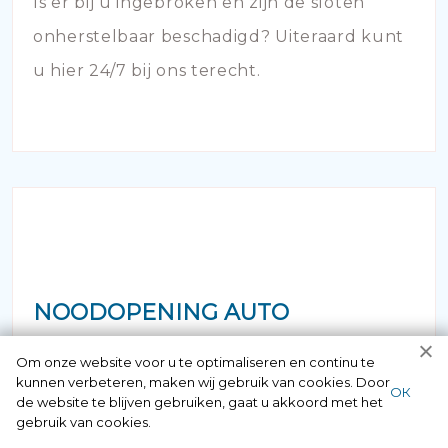
Is er bij u ingebroken en zijn de sloten
onherstelbaar beschadigd? Uiteraard kunt
u hier 24/7 bij ons terecht.
NOODOPENING AUTO
Om onze website voor u te optimaliseren en continu te
Als u zich in de situatie bevindt dat uw
kunnen verbeteren, maken wij gebruik van cookies. Door
ОК
sleutel in de auto is achtergebleven of dat
de website te blijven gebruiken, gaat u akkoord met het
gebruik van cookies.
de deur is afgebroken en dichtgevallen -