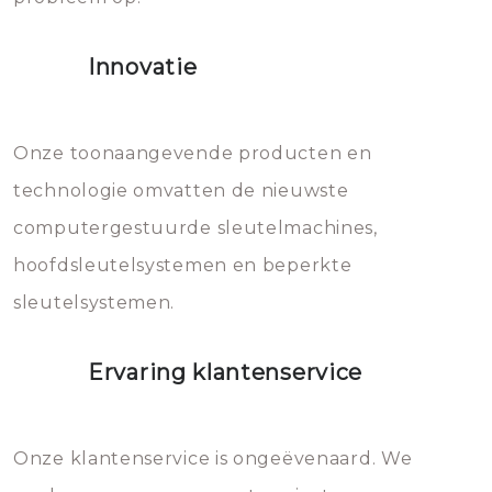
het slot gerepareerd of zelfs
Innovatie
geheel vervangen moet worden.
Dit brengt extra kosten met zich
mee, die u gemakkelijk kunt
Onze toonaangevende producten en
vermijden.
technologie omvatten de nieuwste
computergestuurde sleutelmachines,
hoofdsleutelsystemen en beperkte
sleutelsystemen.
Ervaring klantenservice
Onze klantenservice is ongeëvenaard. We