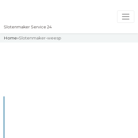
Slotenmaker Service 24
Home
»
Slotenmaker-weesp
Slotenmaker
Uw professionelle Slotenmaker
Service 24
De beste bekwame
slotenmakers in Weesp