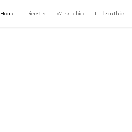
ice 24
Home
Diensten
Werkgebied
Locksmith in