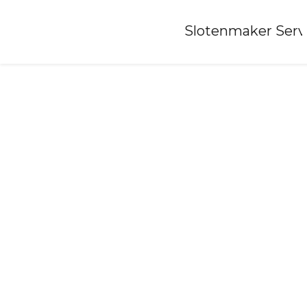
Home
»
Slotenmaker Serv
Slotenmaker-westdorp