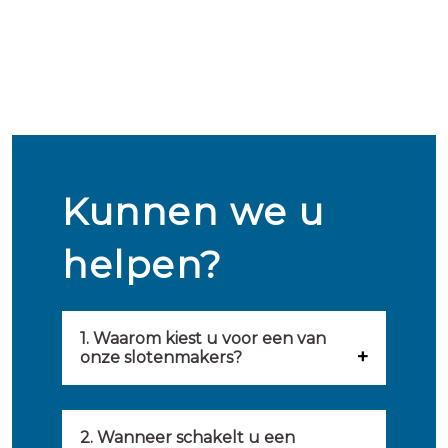
Kunnen we u
helpen?
1. Waarom kiest u voor een van
onze slotenmakers?
Onze slotenmakers zijn
geselecteerd op kwaliteit,
2. Wanneer schakelt u een