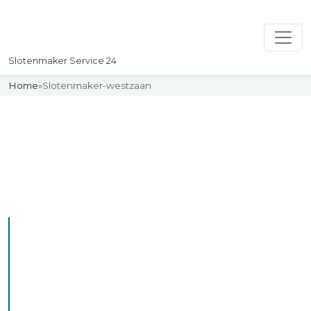
Slotenmaker Service 24
Home
»
Slotenmaker-westzaan
Slotenmaker
Uw professionelle Slotenmaker
Service 24
De beste bekwame
slotenmakers in