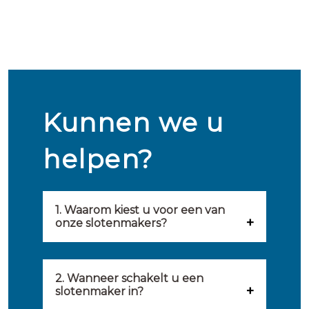
Kunnen we u
helpen?
1. Waarom kiest u voor een van
onze slotenmakers?
Onze slotenmakers zijn
geselecteerd op kwaliteit,
2. Wanneer schakelt u een
slotenmaker in?
snelheid en service. U vindt