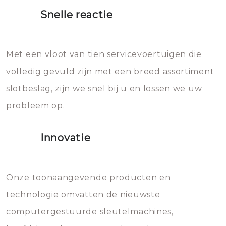
proberen de deuren te openen.
heet water over je slot gooien.
Snelle reactie
Sloten bestaan uit talloze kleine
Het zal inderdaad werken, maar
en zeer complexe onderdelen,
later zal het water dat je
Met een vloot van tien servicevoertuigen die
die relatief gemakkelijk te
eroverheen hebt gegooid weer
volledig gevuld zijn met een breed assortiment
beschadigen zijn. In veel
bevriezen.
slotbeslag, zijn we snel bij u en lossen we uw
gevallen zult u schade aan de
probleem op.
sloten veroorzaken, waardoor
het slot gerepareerd of zelfs
Innovatie
geheel vervangen moet worden.
Dit brengt extra kosten met zich
mee, die u gemakkelijk kunt
Onze toonaangevende producten en
vermijden.
technologie omvatten de nieuwste
computergestuurde sleutelmachines,