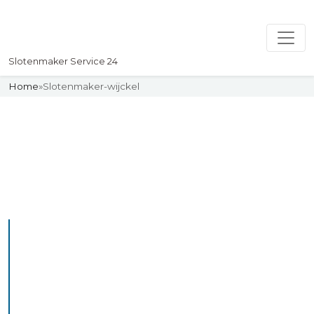
Slotenmaker Service 24
Home
»
Slotenmaker-wijckel
Slotenmaker
Uw professionelle Slotenmaker
Service 24
De beste bekwame
slotenmakers in Wijckel