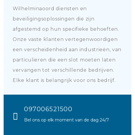
Wilhelminaoord diensten en
beveiligingsoplossingen die zijn
afgestemd op hun specifieke behoeften.
Onze vaste klanten vertegenwoordigen
een verscheidenheid aan industrieën, van
particulieren die een slot moeten laten
vervangen tot verschillende bedrijven.
Elke klant is belangrijk voor ons bedrijf.
097006521500
Bel ons op elk moment van de dag 24/7