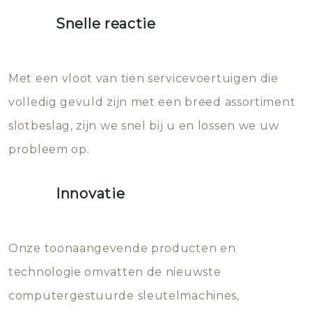
proberen de deuren te openen.
heet water over je slot gooien.
Snelle reactie
Sloten bestaan uit talloze kleine
Het zal inderdaad werken, maar
en zeer complexe onderdelen,
later zal het water dat je
Met een vloot van tien servicevoertuigen die
die relatief gemakkelijk te
eroverheen hebt gegooid weer
volledig gevuld zijn met een breed assortiment
beschadigen zijn. In veel
bevriezen.
slotbeslag, zijn we snel bij u en lossen we uw
gevallen zult u schade aan de
probleem op.
sloten veroorzaken, waardoor
het slot gerepareerd of zelfs
Innovatie
geheel vervangen moet worden.
Dit brengt extra kosten met zich
mee, die u gemakkelijk kunt
Onze toonaangevende producten en
vermijden.
technologie omvatten de nieuwste
computergestuurde sleutelmachines,