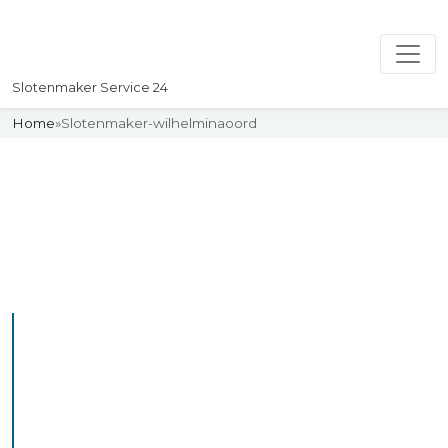
Slotenmaker Service 24
Home
»
Slotenmaker-wilhelminaoord
Slotenmaker
Uw professionelle Slotenmaker
Service 24
De beste bekwame
slotenmakers in