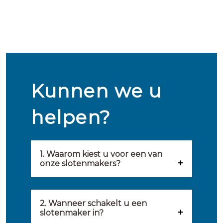
Kunnen we u
helpen?
1. Waarom kiest u voor een van
onze slotenmakers?
Onze slotenmakers zijn
geselecteerd op kwaliteit,
2. Wanneer schakelt u een
slotenmaker in?
snelheid en service. U vindt