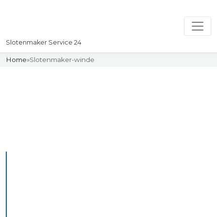
Slotenmaker Service 24
Home
»
Slotenmaker-winde
Slotenmaker
Uw professionelle Slotenmaker
Service 24
De beste bekwame
slotenmakers in Winde