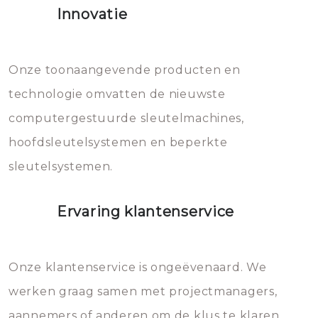
Innovatie
geheel vervangen moet worden.
Dit brengt extra kosten met zich
mee, die u gemakkelijk kunt
Onze toonaangevende producten en
vermijden.
technologie omvatten de nieuwste
computergestuurde sleutelmachines,
hoofdsleutelsystemen en beperkte
sleutelsystemen.
Ervaring klantenservice
Onze klantenservice is ongeëvenaard. We
werken graag samen met projectmanagers,
aannemers of anderen om de klus te klaren.