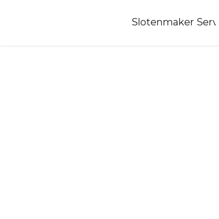
Home
»
Slotenmaker Serv
Slotenmaker-winneweer