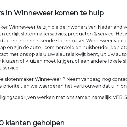
rs in Winneweer komen te hulp
aker Winneweer te zijn die de inwoners van Nederland 
 en eerlijk slotenmakersadvies, producten & service. Het
oducten en een erkende slotenmaker Winneweer voor el
hap en zijn de auto-, commerciële en huishoudelijke sl
ct met ons op als u uw sleutels kwijt bent, uit uw auto
luizen of kluizen moet krijgen, of een andere lokale 
 service.
e slotenmaker Winneweer ? Neem vandaag nog contact 
 prioriteit en we waarderen het vertrouwen dat u in ons
ligingsbedrijven werken met ons samen namelijk; VEB, 
0 klanten geholpen