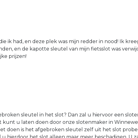
die ik had, en deze plek was mijn redder in nood! Ik kree
den, en de kapotte sleutel van mijn fietsslot was verw
jke prijzen!
roken sleutel in het slot? Dan zal u hiervoor een sl
 Dit kunt u laten doen door onze slotenmaker in Winnew
et doen is het afgebroken sleutel zelf uit het slot probe
l u hierdoor het slot alleen maar meer beschadigen. U 