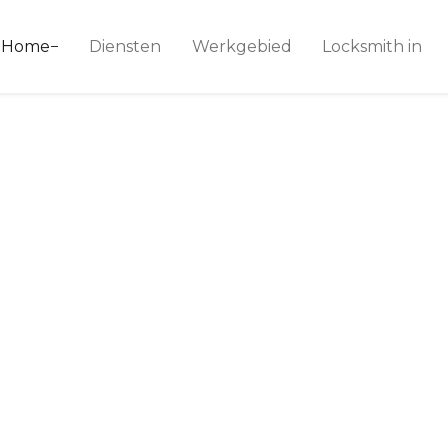
ice 24
Home
Diensten
Werkgebied
Locksmith in