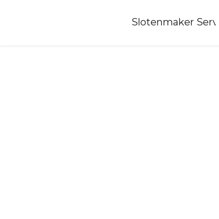
Home
»
Slotenmaker Serv
Slotenmaker-winsum-gn