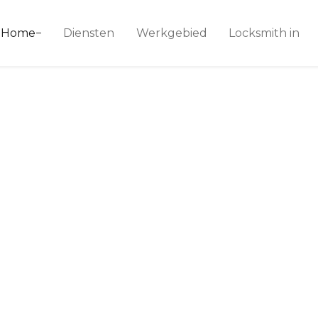
ice 24
Home
Diensten
Werkgebied
Locksmith in