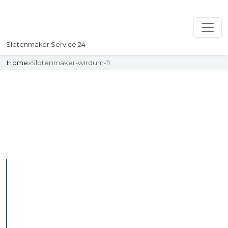
Slotenmaker Service 24
Home
»
Slotenmaker-wirdum-fr
Slotenmaker
Uw professionelle Slotenmaker
Service 24
De beste bekwame
slotenmakers in