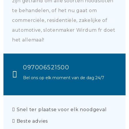
zijn getraind om alle soorten noodsloten
te behandelen, of het nu gaat om
commerciële, residentiële, zakelijke of
automotive, slotenmaker Wirdum fr doet
het allemaal!
097006521500
Bel ons op elk moment van de dag 24/7
Snel ter plaatse voor elk noodgeval
Beste advies