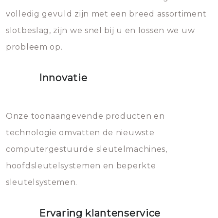
volledig gevuld zijn met een breed assortiment
beschadigen zijn. In veel
bevriezen.
slotbeslag, zijn we snel bij u en lossen we uw
gevallen zult u schade aan de
probleem op.
sloten veroorzaken, waardoor
het slot gerepareerd of zelfs
Innovatie
geheel vervangen moet worden.
Dit brengt extra kosten met zich
mee, die u gemakkelijk kunt
Onze toonaangevende producten en
vermijden.
technologie omvatten de nieuwste
computergestuurde sleutelmachines,
hoofdsleutelsystemen en beperkte
sleutelsystemen.
Ervaring klantenservice