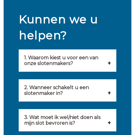
Kunnen we u
helpen?
1. Waarom kiest u voor een van
onze slotenmakers?
Onze slotenmakers zijn
geselecteerd op kwaliteit,
2. Wanneer schakelt u een
slotenmaker in?
snelheid en service. U vindt
U kunt de hulp van een
hierom uitsluitend de beste
slotenmaker inschakelen
3. Wat moet ik wel/niet doen als
partij om u van dienst te zijn.
mijn slot bevroren is?
wanneer: u uzelf heeft
Onze slotenmakers streven