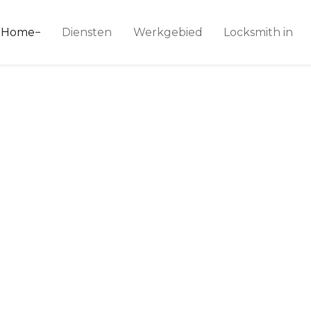
ice 24
Home
Diensten
Werkgebied
Locksmith in