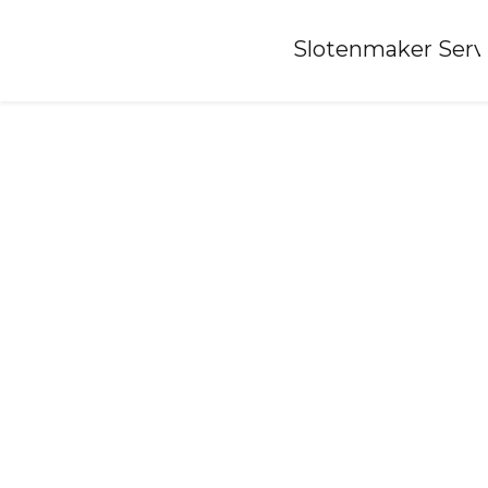
Home
»
Slotenmaker Serv
Slotenmaker-wirdum-gn