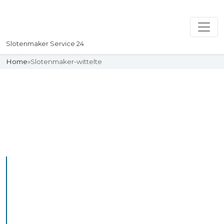
Slotenmaker Service 24
Home
»
Slotenmaker-wittelte
Slotenmaker
Uw professionelle Slotenmaker
Service 24
De beste bekwame
slotenmakers in