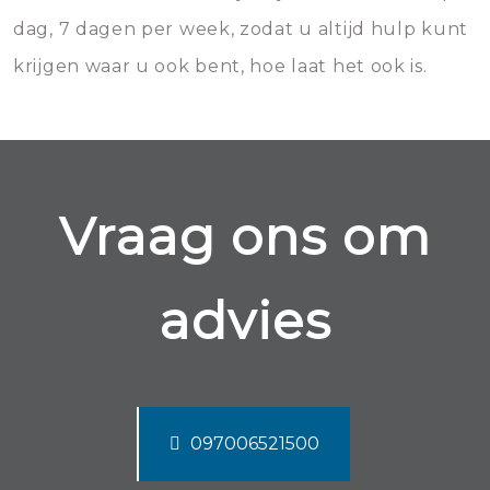
dag, 7 dagen per week, zodat u altijd hulp kunt
krijgen waar u ook bent, hoe laat het ook is.
Vraag ons om
advies
097006521500