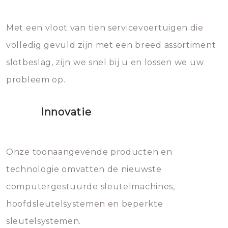
en zeer complexe onderdelen,
later zal het water dat je
Met een vloot van tien servicevoertuigen die
die relatief gemakkelijk te
eroverheen hebt gegooid weer
volledig gevuld zijn met een breed assortiment
beschadigen zijn. In veel
bevriezen.
slotbeslag, zijn we snel bij u en lossen we uw
gevallen zult u schade aan de
probleem op.
sloten veroorzaken, waardoor
het slot gerepareerd of zelfs
Innovatie
geheel vervangen moet worden.
Dit brengt extra kosten met zich
mee, die u gemakkelijk kunt
Onze toonaangevende producten en
vermijden.
technologie omvatten de nieuwste
computergestuurde sleutelmachines,
hoofdsleutelsystemen en beperkte
sleutelsystemen.