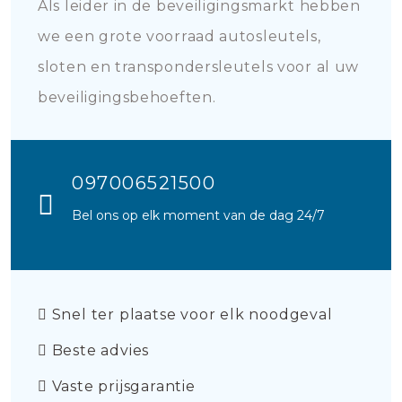
Als leider in de beveiligingsmarkt hebben
we een grote voorraad autosleutels,
sloten en transpondersleutels voor al uw
beveiligingsbehoeften.
097006521500
Bel ons op elk moment van de dag 24/7
Snel ter plaatse voor elk noodgeval
Beste advies
Vaste prijsgarantie