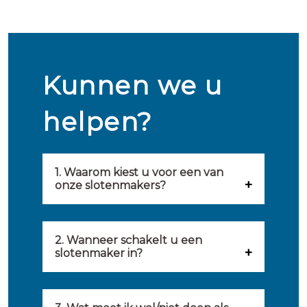
Kunnen we u
helpen?
1. Waarom kiest u voor een van
onze slotenmakers?
Onze slotenmakers zijn
geselecteerd op kwaliteit,
2. Wanneer schakelt u een
slotenmaker in?
snelheid en service. U vindt
U kunt de hulp van een
hierom uitsluitend de beste
slotenmaker inschakelen