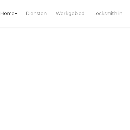
ice 24
Home
Diensten
Werkgebied
Locksmith in