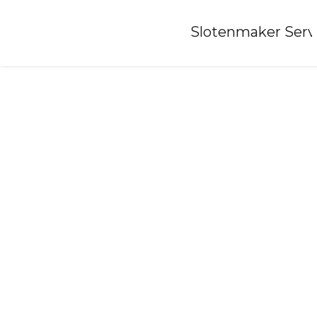
Home
»
Slotenmaker Serv
Slotenmaker-wormer