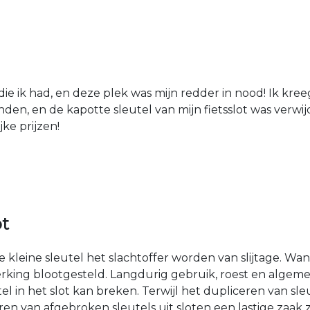
die ik had, en deze plek was mijn redder in nood! Ik kree
den, en de kapotte sleutel van mijn fietsslot was verw
jke prijzen!
ot
kleine sleutel het slachtoffer worden van slijtage. Wan
rking blootgesteld. Langdurig gebruik, roest en algemen
n het slot kan breken. Terwijl het dupliceren van sleut
en van afgebroken sleutels uit sloten een lastige zaak