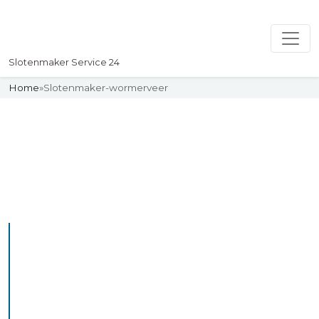
Slotenmaker Service 24
Home
»
Slotenmaker-wormerveer
Slotenmaker
Uw professionelle Slotenmaker
Service 24
De beste bekwame
slotenmakers in