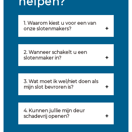
helpen?
1. Waarom kiest u voor een van
onze slotenmakers?
Onze slotenmakers zijn
geselecteerd op kwaliteit,
2. Wanneer schakelt u een
slotenmaker in?
snelheid en service. U vindt
U kunt de hulp van een
hierom uitsluitend de beste
slotenmaker inschakelen
3. Wat moet ik wel/niet doen als
partij om u van dienst te zijn.
mijn slot bevroren is?
wanneer: u uzelf heeft
Onze slotenmakers streven
Wat u kunt doen: in de winter
buitengesloten, uw slot niet
ernaar om binnen 20 minuten
komt het wel eens voor dat
4. Kunnen jullie mijn deur
meer functioneert, er
ter plaatse te zijn om u een
schadevrij openen?
sloten bevriezen. Dan kunt u
inbraakschade moet worden
gepaste oplossing te bieden voor
Ja, het is mogelijk om uw deur
het beste een föhn op uw slot
hersteld, voor het plaatsen van
uw probleem. Daarnaast kunt u